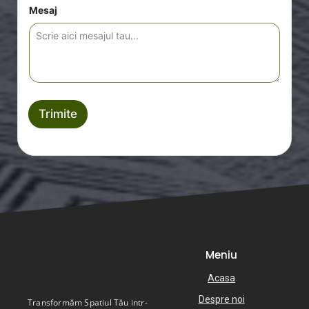
Mesaj
Trimite
Meniu
Acasa
Despre noi
Transformăm Spatiul Tău intr-