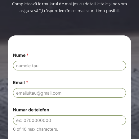
Completează formularul de mai jos cu detaliile tale și ne vom
asigura să îți răspundem în cel mai scurt timp posibil.
Nume
*
Email
*
Numar de telefon
0 of 10 max characters.