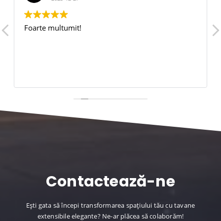
Foarte multumit!
Contactează-ne
Ești gata să începi transformarea spațiului tău cu tavane
extensibile elegante? Ne-ar plăcea să colaborăm!