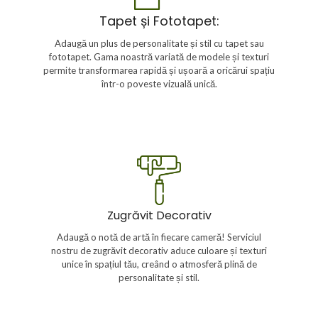
Tapet și Fototapet
Tapet și Fototapet:
Alege dintr-o varietate de modele și texturi pentru a
adăuga caracter și stil spațiului tău cu ajutorul tapetului
Adaugă un plus de personalitate și stil cu tapet sau
sau fototapetului. Cu expertiza noastră, garantăm o
aplicare precisă și rezultate vizuale de impact.
fototapet. Gama noastră variată de modele și texturi
permite transformarea rapidă și ușoară a oricărui spațiu
într-o poveste vizuală unică.
Zugrăvit Decorativ
Transformăm pereții în opere de artă cu serviciile noastre de
zugrăvit decorativ. De la tehnici moderne, cum ar fi stucatura
Zugrăvit Decorativ
venetiană, la efecte speciale și modele personalizate, oferim
o varietate de opțiuni pentru a aduce un plus de eleganță și
Adaugă o notă de artă în fiecare cameră! Serviciul
originalitate în fiecare încăpere. Echipa noastră de zugravi
nostru de zugrăvit decorativ aduce culoare și texturi
specializați este pregătită să creeze spații cu adevărat
unice în spațiul tău, creând o atmosferă plină de
remarcabile.
personalitate și stil.