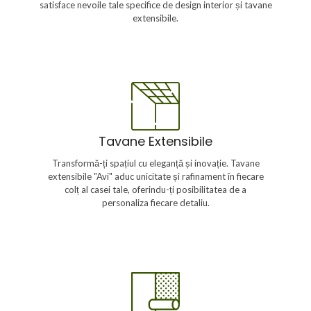
satisface nevoile tale specifice de design interior și tavane
extensibile.
Tavane Extensibile
Descoperă o varietate de modele și opțiuni pentru tavanele
Tavane Extensibile
extensibile "Avi". De la designuri clasice la inovații moderne,
fiecare tavan reflectă atenția noastră la detalii și dorința de a
Transformă-ți spațiul cu eleganță și inovație. Tavane
transforma viziunile clienților în realitate. Cu opțiuni de
extensibile "Avi" aduc unicitate și rafinament în fiecare
personalizare extinse, tavanele noastre sunt soluția ideală
pentru a crea un spațiu cu adevărat unic și elegant.
colț al casei tale, oferindu-ți posibilitatea de a
personaliza fiecare detaliu.