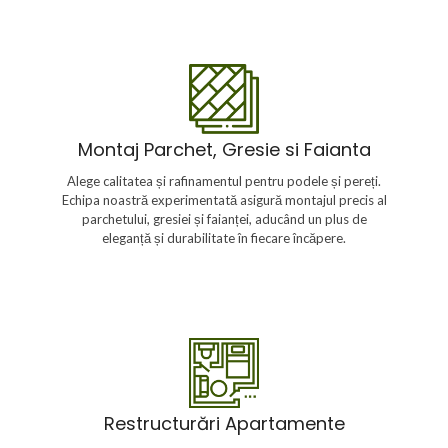
Montaj Parchet, Gresie si Faianta
Atinge un nivel superior de eleganță cu serviciile noastre
Montaj Parchet, Gresie si Faianta
de montaj pentru parchet, gresie și faianță. Fiecare
proiect este gestionat cu grijă și precizie, asigurând un
Alege calitatea și rafinamentul pentru podele și pereți.
rezultat durabil și estetic care să îndeplinească
Echipa noastră experimentată asigură montajul precis al
standardele tale înalte.
parchetului, gresiei și faianței, aducând un plus de
eleganță și durabilitate în fiecare încăpere.
Restructurări Apartamente
Transformă spațiul locuibil într-un mediu care să îți
Restructurări Apartamente
reflecte stilul de viață. Oferim servicii de restructurare
apartamente, abordând fiecare proiect cu atenție la