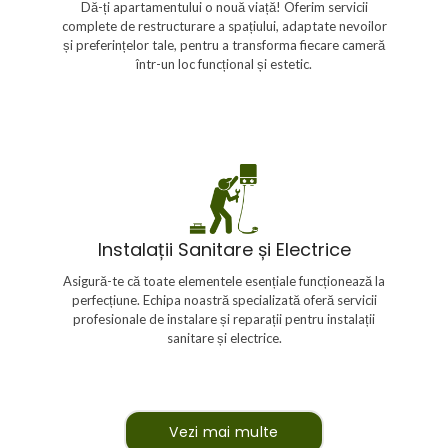
Dă-ți apartamentului o nouă viață! Oferim servicii
detaliu. De la optimizarea spațiului la schimbări majore
complete de restructurare a spațiului, adaptate nevoilor
de design, suntem aici să aducem proiectul tău la viață.
și preferințelor tale, pentru a transforma fiecare cameră
într-un loc funcțional și estetic.
Instalații Sanitare și Electrice
Echipa noastră de profesioniști în instalații sanitare și
Instalații Sanitare și Electrice
electrice oferă servicii complete, de la instalare la
reparații și întreținere. Asigurăm funcționalitatea optimă
Asigură-te că toate elementele esențiale funcționează la
a sistemelor, respectând standardele de siguranță și
perfecțiune. Echipa noastră specializată oferă servicii
eficiență.
profesionale de instalare și reparații pentru instalații
sanitare și electrice.
Vezi mai multe